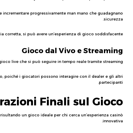
 e incrementare progressivamente man mano che guadagnano
sicurezza.
tegia corretta, si può avere un’esperienza di gioco soddisfacente.
Gioco dal Vivo e Streaming
ioco live che si può seguire in tempo reale tramite streaming.
 poiché i giocatori possono interagire con il dealer e gli altri
partecipanti.
azioni Finali sul Gioco
 risultando un gioco ideale per chi cerca un’esperienza casinò
innovativa.