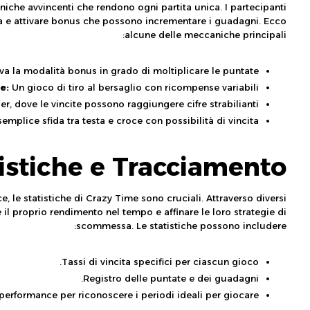
che avvincenti che rendono ogni partita unica. I partecipanti
a e attivare bonus che possono incrementare i guadagni. Ecco
alcune delle meccaniche principali:
va la modalità bonus in grado di moltiplicare le puntate.
e:
Un gioco di tiro al bersaglio con ricompense variabili.
er, dove le vincite possono raggiungere cifre strabilianti.
emplice sfida tra testa e croce con possibilità di vincita.
istiche e Tracciamento
 le statistiche di Crazy Time sono cruciali. Attraverso diversi
il proprio rendimento nel tempo e affinare le loro strategie di
scommessa. Le statistiche possono includere:
Tassi di vincita specifici per ciascun gioco.
Registro delle puntate e dei guadagni.
 performance per riconoscere i periodi ideali per giocare.