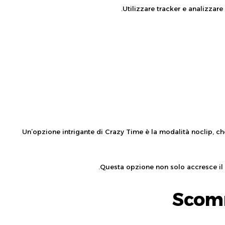
Utilizzare tracker e analizzare
Un’opzione intrigante di Crazy Time è la modalità noclip, che 
Questa opzione non solo accresce il 
Scomm