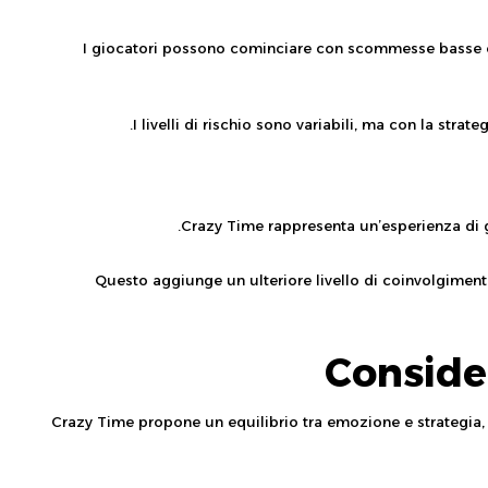
I giocatori possono cominciare con scommesse basse
I livelli di rischio sono variabili, ma con la stra
Crazy Time rappresenta un’esperienza di g
Questo aggiunge un ulteriore livello di coinvolgimento,
Consider
Crazy Time propone un equilibrio tra emozione e strategia,