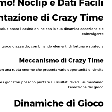
o! Noclip e Dati Facili!
ntazione di Crazy Time
ivoluzionato i casinò online con la sua dinamica eccezionale e
coinvolgente.
gioco d’azzardo, combinando elementi di fortuna e strategia.
Meccanismo di Crazy Time
on una ruota enorme che presenta varie opportunità di vincita.
le i giocatori possono puntare su risultati diversi, aumentando
l’emozione del gioco.
Dinamiche di Gioco