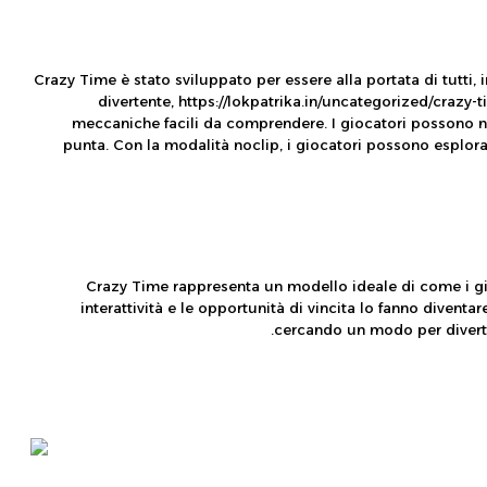
Crazy Time è stato sviluppato per essere alla portata di tutti, i
divertente,
https://lokpatrika.in/uncategorized/crazy-t
meccaniche facili da comprendere. I giocatori possono na
punta. Con la modalità noclip, i giocatori possono esplora
Crazy Time rappresenta un modello ideale di come i gio
interattività e le opportunità di vincita lo fanno divent
cercando un modo per divertir