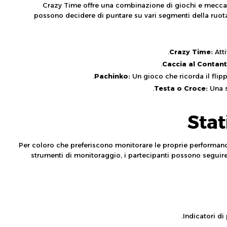
Crazy Time offre una combinazione di giochi e meccani
possono decidere di puntare su vari segmenti della ruot
Crazy Time:
Atti
Caccia al Contant
Pachinko:
Un gioco che ricorda il flipp
Testa o Croce:
Una s
Stat
Per coloro che preferiscono monitorare le proprie performance,
strumenti di monitoraggio, i partecipanti possono seguire 
Indicatori di