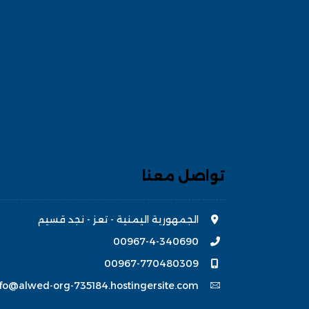
تواصل معنا
الجمهورية اليمنية - تعز - نجد قسيم
00967-4-340690
00967-770480309
nfo@alwed-org-735184.hostingersite.com