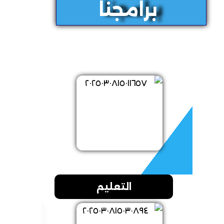
برامجنا
التعليم