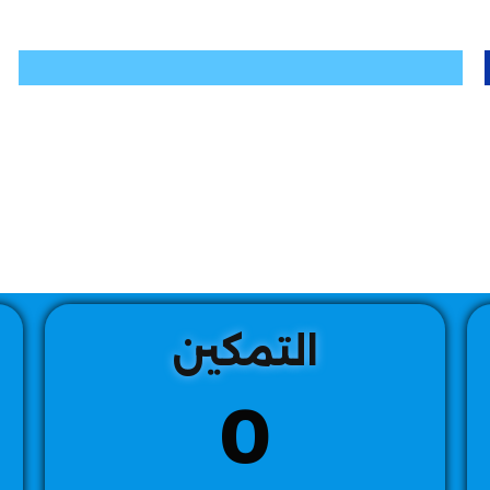
التمكين
0