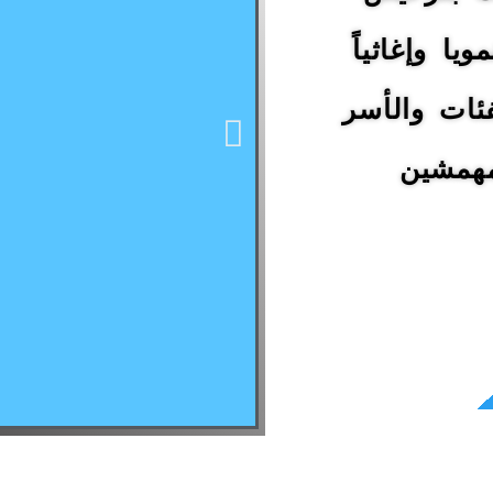
 تنمويا وإغاثياً
ئات والأسر
مهمشين