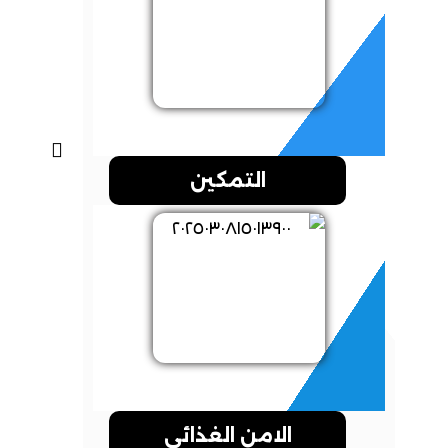
التمكين
الامن الغذائي