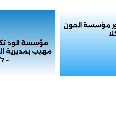
سسة الود (WDF) يزور مؤسسة العون
لا
مؤسسة الود تكر
مهيب بمديرية ال
– 7/سبتمبر/2024