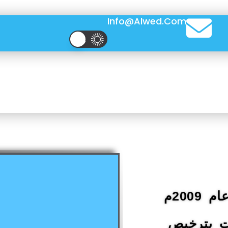
Info@alwed.com
منظمة مدنية غير ربحية نشأت في عام 2009م
ت بترخيص