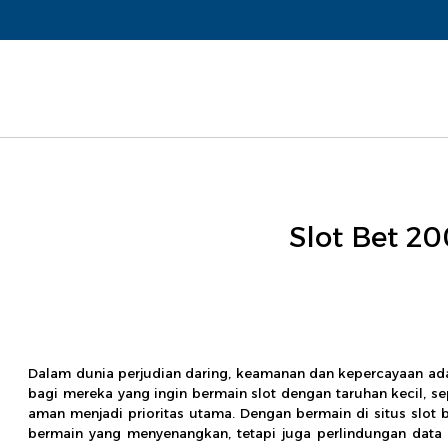
Slot Bet 2
Dalam dunia perjudian daring, keamanan dan kepercayaan ada
bagi mereka yang ingin bermain slot dengan taruhan kecil, se
aman menjadi prioritas utama. Dengan bermain di situs slo
bermain yang menyenangkan, tetapi juga perlindungan data p