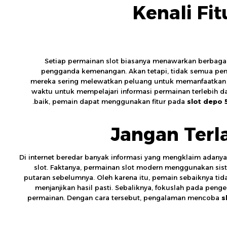
Kenali Fi
Setiap permainan slot biasanya menawarkan berbagai f
pengganda kemenangan. Akan tetapi, tidak semua pemai
mereka sering melewatkan peluang untuk memanfaatkan fi
waktu untuk mempelajari informasi permainan terlebih 
baik, pemain dapat menggunakan fitur pada
slot depo 
Jangan Terl
Di internet beredar banyak informasi yang mengklaim adan
slot. Faktanya, permainan slot modern menggunakan sist
putaran sebelumnya. Oleh karena itu, pemain sebaiknya tid
menjanjikan hasil pasti. Sebaliknya, fokuslah pada pen
permainan. Dengan cara tersebut, pengalaman mencoba
s