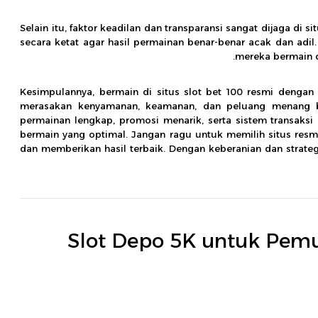
Selain itu, faktor keadilan dan transparansi sangat dijaga di 
secara ketat agar hasil permainan benar-benar acak dan adi
mereka bermain d
Kesimpulannya, bermain di situs slot bet 100 resmi dengan
merasakan kenyamanan, keamanan, dan peluang menang bes
permainan lengkap, promosi menarik, serta sistem transaks
bermain yang optimal. Jangan ragu untuk memilih situs resm
dan memberikan hasil terbaik. Dengan keberanian dan strate
Slot Depo 5K untuk Pemu