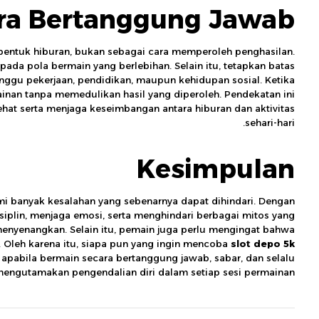
ra Bertanggung Jawab
bentuk hiburan, bukan sebagai cara memperoleh penghasilan.
ada pola bermain yang berlebihan. Selain itu, tetapkan batas
nggu pekerjaan, pendidikan, maupun kehidupan sosial. Ketika
mainan tanpa memedulikan hasil yang diperoleh. Pendekatan ini
hat serta menjaga keseimbangan antara hiburan dan aktivitas
sehari-hari.
Kesimpulan
i banyak kesalahan yang sebenarnya dapat dihindari. Dengan
plin, menjaga emosi, serta menghindari berbagai mitos yang
menyenangkan. Selain itu, pemain juga perlu mengingat bahwa
 Oleh karena itu, siapa pun yang ingin mencoba
slot depo 5k
pabila bermain secara bertanggung jawab, sabar, dan selalu
engutamakan pengendalian diri dalam setiap sesi permainan.