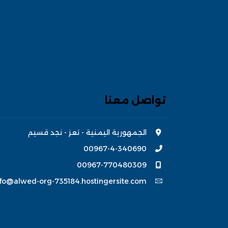
تواصل معنا
الجمهورية اليمنية - تعز - نجد قسيم
00967-4-340690
00967-770480309
nfo@alwed-org-735184.hostingersite.com