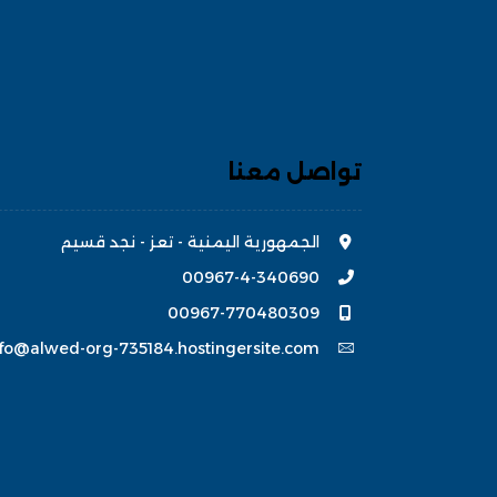
تواصل معنا
الجمهورية اليمنية - تعز - نجد قسيم
00967-4-340690
00967-770480309
nfo@alwed-org-735184.hostingersite.com