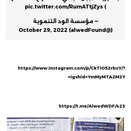
pic.twitter.com/RumATtjZys
)
— مؤسسة الود التنموية
October 29, 2022
(@alwedFound)
https://www.instagram.com/p/CkTiO52rbvY/?
igshid=YmMyMTA2M2Y=
https://t.me/AlwedWDF/423