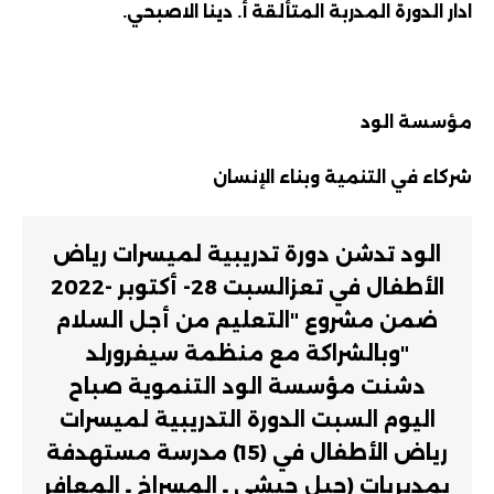
ادار الدورة المدربة المتألقة أ. دينا الاصبحي.
مؤسسة الود
شركاء في التنمية وبناء الإنسان
الود تدشن دورة تدريبية لميسرات رياض
الأطفال في تعزالسبت 28- أكتوبر -2022
ضمن مشروع "التعليم من أجل السلام
"وبالشراكة مع منظمة سيفرورلد
دشنت مؤسسة الود التنموية صباح
اليوم السبت الدورة التدريبية لميسرات
رياض الأطفال في (15) مدرسة مستهدفة
بمديريات (جبل حبشي ـ المسراخ ـ المعافر